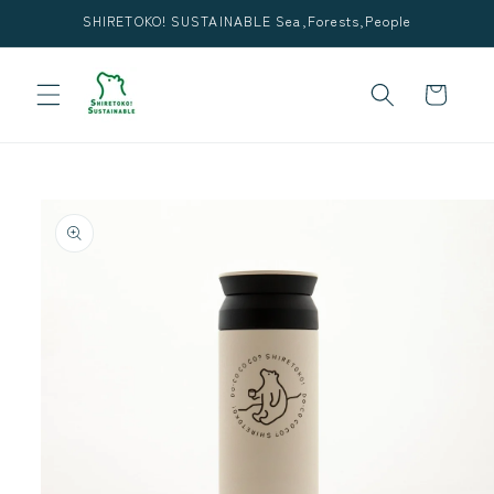
コンテ
SHIRETOKO! SUSTAINABLE Sea,Forests,People
ンツに
進む
カ
ー
ト
商品情
報にス
キップ