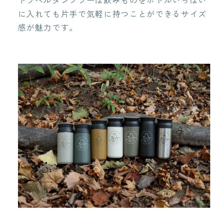
を
を
に入れても片手で気軽に持つことができるサイズ
減
増
感が魅力です。
ら
や
す
す