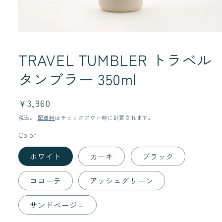
モ
ー
TRAVEL TUMBLER トラベル
ダ
ル
で
タンブラー 350ml
メ
デ
ィ
通
¥3,960
ア
常
(1)
税込。
配送料
はチェックアウト時に計算されます。
を
価
開
Color
格
く
ホワイト
カーキ
ブラック
コヨーテ
アッシュグリーン
サンドベージュ