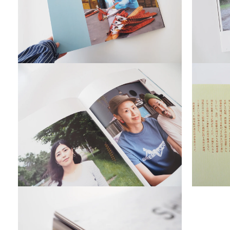
ィ
ア
(1)
を
開
く
モ
モ
ー
ー
ダ
ダ
ル
ル
で
で
メ
メ
デ
デ
ィ
ィ
ア
ア
(2)
(3)
を
を
開
開
く
く
モ
モ
ー
ー
ダ
ダ
ル
ル
で
で