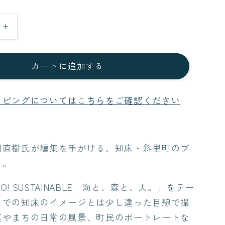
知
床
サ
カートに追加する
ス
テ
ッピングについてはこちらをご確認ください
ィ
ナ
ブ
ル
川直樹氏が編集を手がける、知床・斜里町のブ
ブ
ク。
ッ
ク
OKO! SUSTAINABLE 海と、森と、人。」をテー
vol.6
までの知床のイメージとは少し違った目線で撮
の
真やまちの日常の風景、
町民のポートレート
な
数