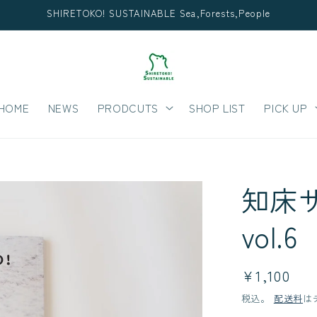
SHIRETOKO! SUSTAINABLE Sea,Forests,People
HOME
NEWS
PRODCUTS
SHOP LIST
PICK UP
知床
vol.6
通
¥1,100
常
税込。
配送料
は
価