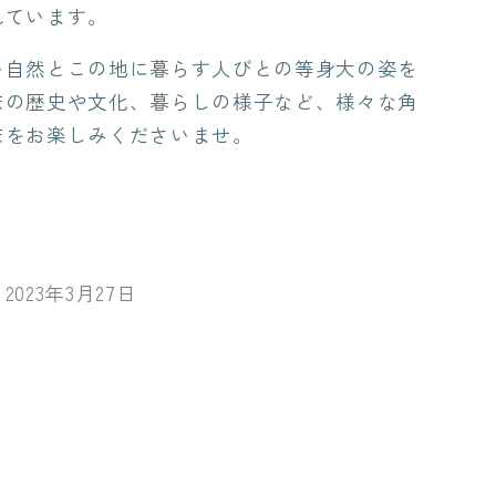
れています。
量
を
い自然とこの地に暮らす人びとの等身大の姿を
増
床の歴史や文化、暮らしの様子など、様々な角
や
床をお楽しみくださいませ。
す
023年3月27日