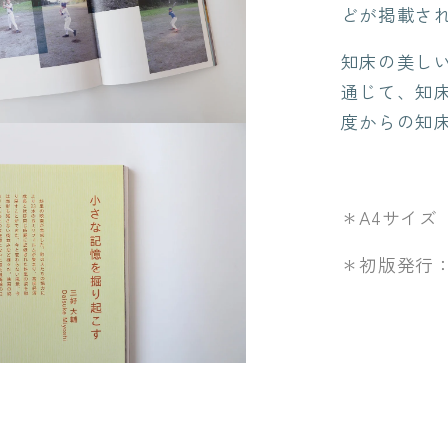
どが掲載さ
量
を
知床の美し
減
通じて、知
ら
度からの知
す
＊A4サイズ
＊初版発行：2