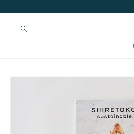
コンテ
ンツに
進む
商品情
報にス
キップ