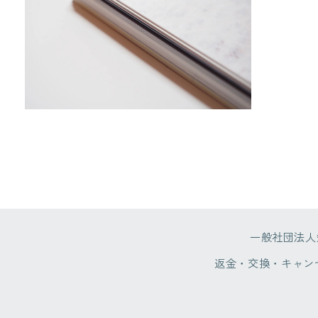
メ
メ
デ
デ
ィ
ィ
ア
ア
(5)
(4)
を
を
開
開
く
く
モ
ー
ダ
ル
で
メ
デ
ィ
ア
(6)
一般社団法人
を
開
返金・交換・キャン
く