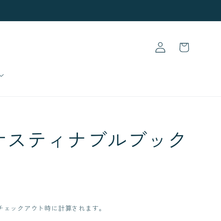
ロ
カ
グ
ー
イ
ト
ン
サスティナブルブック
チェックアウト時に計算されます。