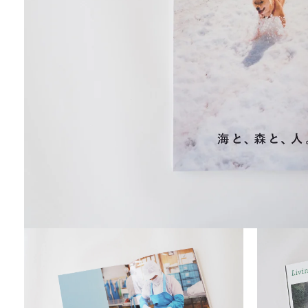
モ
ー
ダ
ル
で
メ
デ