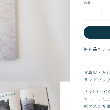
数量
数
格
量
知
床
サ
ス
テ
▶
商品のラ
ィ
ナ
ブ
ル
写真家・石
ブ
ランドブッ
ッ
ク
「SHIRET
vol.6
マに、これ
の
影された写
数